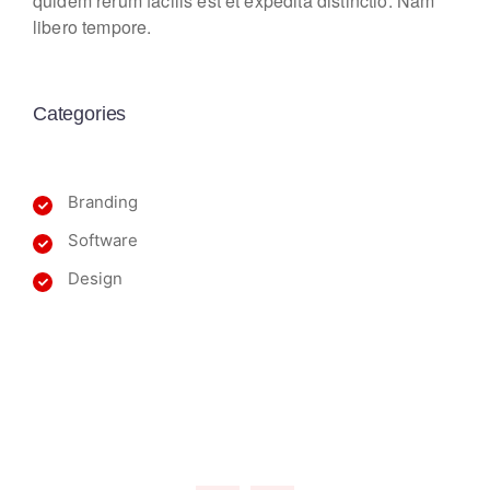
quidem rerum facilis est et expedita distinctio. Nam
libero tempore.
Categories
Branding
Software
Design